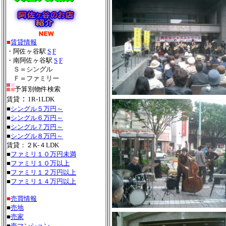
■
賃貸情報
・阿佐ヶ谷駅
S
F
・南阿佐ヶ谷駅
S
F
Ｓ＝シングル
Ｆ＝ファミリー
予算別物件検索
：
賃貸
1R-1LDK
■
シングル５万円～
■
シングル６万円～
■
シングル７万円～
■
シングル８万円～
賃貸：２K-４LDK
■
ファミリ１０万円未満
■
ファミリ１０万以上
■
ファミリ１２万円以上
■
ファミリ１４万円以上
■
売買情報
■
売地
■
売家
■
売マンション