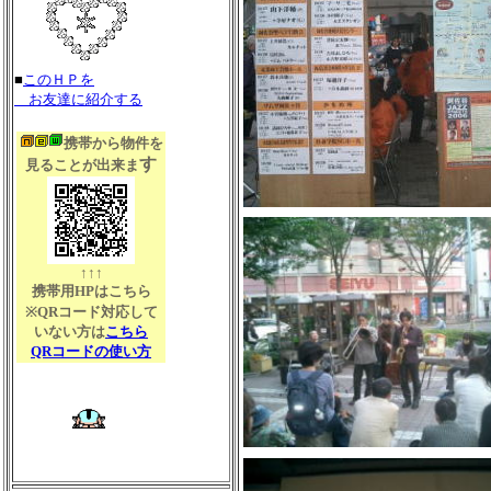
■
このＨＰを
お友達に紹介する
携帯から物件を
す
見ることが出来ま
↑↑↑
携帯用HPはこちら
※QRコード対応して
いない方は
こちら
QRコードの使い方