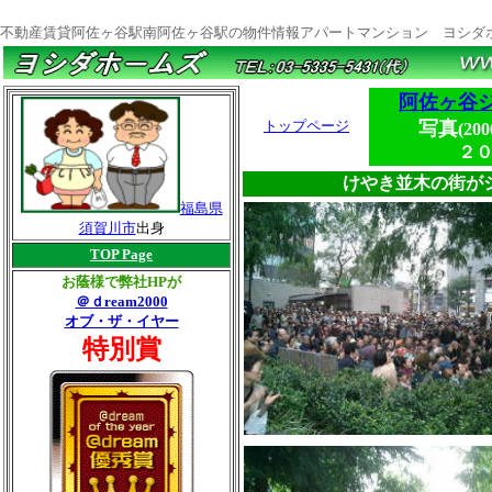
不動産賃貸阿佐ヶ谷駅南阿佐ヶ谷駅の物件情報アパートマンション ヨシダ
阿佐ヶ谷ジ
トップページ
写真
(2
２
けやき並木の街がジャズ
福島県
須賀川市
出身
TOP Page
お蔭様で弊社HPが
＠ｄream2000
オブ・ザ・イヤー
特別賞