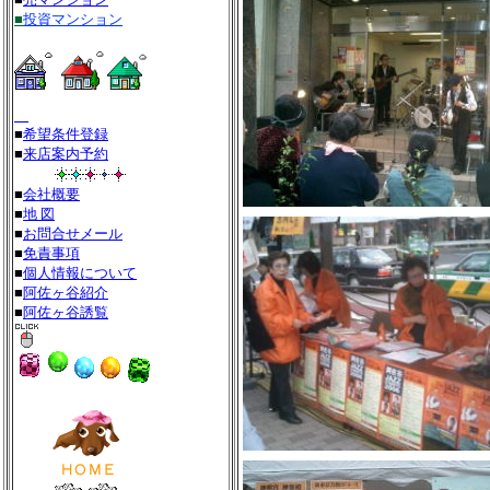
■
投資マンション
■
希望条件登録
■
来店案内予約
■
会社概要
■
地 図
■
お問合せメール
■
免責事項
■
個人情報について
■
阿佐ヶ谷紹介
■
阿佐ヶ谷誘覧