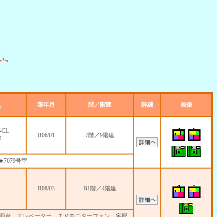
.。
築年月
階／階建
詳細
画像
2
-CL
R06/01
7階／9階建
2
★7079号室
R08/03
B1階／4階建
立洗面台、エレベーター、ＴＶモニターフォン、宅配