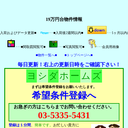
19万円台物件情報
本日入荷およびデータ更新■
･･･■入荷後2週間以内■
･･･1ヶ月以
･･･■間取図閲覧可■
･･･■写真閲覧可■
･･･会員用画像
■物件一覧へ■
■トップページへ■
毎日更新！右上の更新日時をご確認下さい！
ヨ
シ
ダ
ホ
ー
ム
ズ
まずは希望条件登録をお願いいたします。
希望条件登録へ
お急ぎの方はこちらまでお問い合わせください。
03-5335-5431
登録は１分間
、
簡単です。
お忙しい貴方に