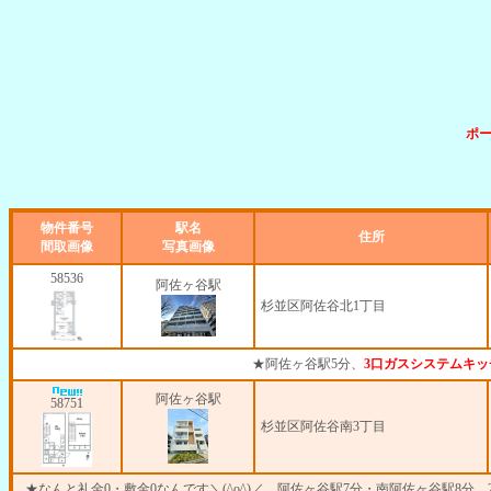
ポ
物件番号
駅名
住所
間取画像
写真画像
58536
阿佐ヶ谷駅
杉並区阿佐谷北1丁目
★阿佐ヶ谷駅5分、
3口ガスシステムキ
阿佐ヶ谷駅
58751
杉並区阿佐谷南3丁目
★なんと礼金0・敷金0なんです＼(^o^)／、阿佐ヶ谷駅7分・南阿佐ヶ谷駅8