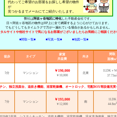
代わってご希望のお部屋をお探しし希望の物件
が
見つかるまでメールにてご紹介いたします。
弊社は
阿佐ヶ谷地区に特化
した不動産会社です。
日々阿佐ヶ谷地区の物件はHP上に全て網羅するように心がけております。
でもどうしてもタイムラグで万が一漏れている場合があるかもしれません。
ータルサイトや他社サイトで気になるお部屋がございましたらお気軽にご相談ください
■間取一覧■
■写真一覧■
■地図一覧■
間取
家賃
徒歩
タイプ
向き
共益費
面積m
￥190,000
1LDK＋W
5分
マンション
北東
￥10,000
37.73m
ッチン、独立洗面台、追炊き機能、浴室乾燥機、オートロック、宅配BOX等設備充実
￥193,000
1LDK
7分
マンション
南
2
￥12,000
44.8m
分、2026年3月築、システムキッチン、追炊き機能、浴室乾燥機、温水洗浄便座、独