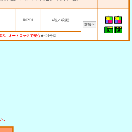
R02/01
4階／4階建
OX、オートロックで安心
★401号室
.。