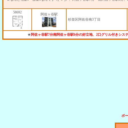
58692
阿佐ヶ谷駅
杉並区阿佐谷南3丁目
★
阿佐ヶ谷駅7分南阿佐ヶ谷駅6分の好立地、2口グリル付きシス
ポ