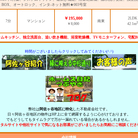
BOX、オートロック、インタ-ネット無料★003号室
￥195,000
2LDK
7分
マンション
南東
2
￥8,000
42.1m
テムキッチン、独立洗面台、追い炊き機能、浴室乾燥機、TVモニターフォン、宅配B
時間がございましたらクリックしてみてください(^.^)
弊社は
阿佐ヶ谷地区に特化
した不動産会社です。
日々阿佐ヶ谷地区の物件はHP上に全て網羅するように心がけております。
でもどうしてもタイムラグで万が一漏れている場合があるかもしれません。
ータルサイトや他社サイトで気になるお部屋がございましたらお気軽にご相談ください
会社情報