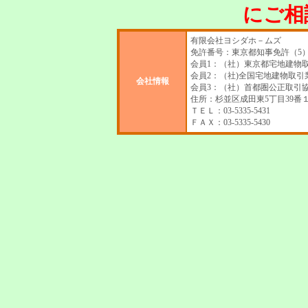
にご相
有限会社ヨシダホ－ムズ
免許番号：東京都知事免許（5）第
会員1：（社）東京都宅地建物
会員2：（社)全国宅地建物取引
会社情報
会員3：（社）首都圏公正取引
住所：杉並区成田東5丁目39番１１号
ＴＥＬ：03-5335-5431
ＦＡＸ：03-5335-5430