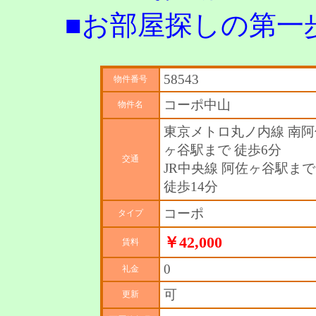
■お部屋探しの第一
58543
物件番号
コーポ中山
物件名
東京メトロ丸ノ内線 南阿
ヶ谷駅まで 徒歩6分
交通
JR中央線 阿佐ヶ谷駅まで
徒歩14分
コーポ
タイプ
￥42,000
賃料
0
礼金
可
更新