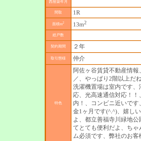
西暦築年月
1R
間取
2
2
13m
面積m
総戸数
２年
契約期間
仲介
取引態様
阿佐ヶ谷賃貸不動産情報、
／、やっぱり2階以上だ
洗濯機置場は室内です、
応、光高速通信対応！！
内！、コンビニ近いです
特色
金1ヶ月です(^.^)、
よ、都立善福寺川緑地公
てとても便利だよ、ちゃ
ム必須です、弊社のお客