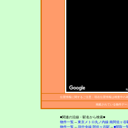
K
位置情報に関するご注意：現在位置情報は精査中の
掲載されている物件デー
■関連の沿線・駅名から検索■
物件一覧
--
東京メトロ丸ノ内線 南阿佐ヶ谷
物件一覧
--
JR中央線 阿佐ヶ谷駅
--
■間取一