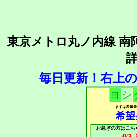
東京メトロ丸ノ内線 南
毎日更新！右上の更
ヨ
シ
まずは希望条
希望
お急ぎの方はこち
03-