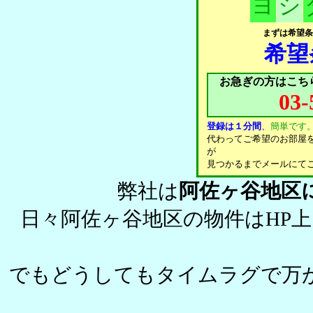
ヨ
シ
まずは希望条
希望
お急ぎの方はこち
03-
登録は１分間
、
簡単です
代わってご希望のお部屋
が
見つかるまでメールにて
弊社は
阿佐ヶ谷地区
日々阿佐ヶ谷地区の物件はHP
でもどうしてもタイムラグで万