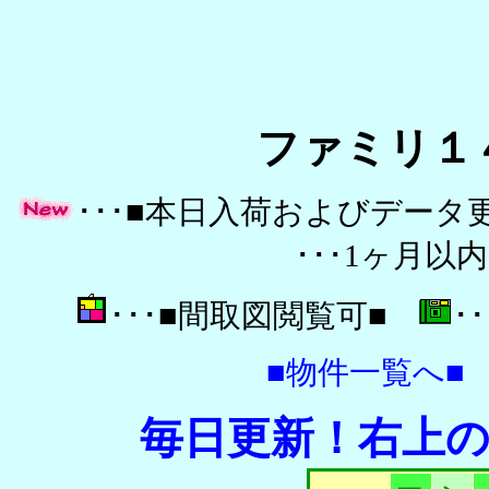
ファミリ１
･･･■本日入荷およびデー
･･･1ヶ月
･･･■間取図閲覧可■
･
■物件一覧へ■
毎日更新！右上の更