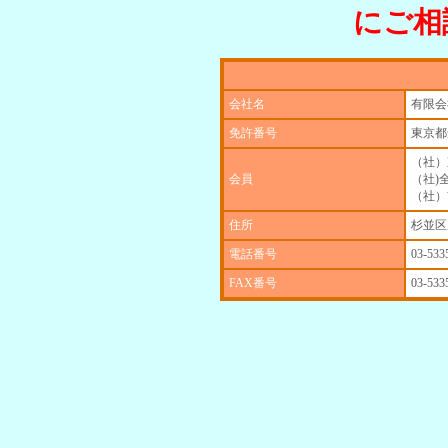
にご相
会社名
有限会
免許番号
東京都
（社）
会員
（社)
（社）
住所
杉並区成
電話番号
03-533
FAX番号
03-533