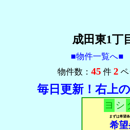
成田東1丁
■物件一覧へ■
45
2
物件数：
件
ペ
毎日更新！右上の更
ヨ
シ
まずは希望条
希望