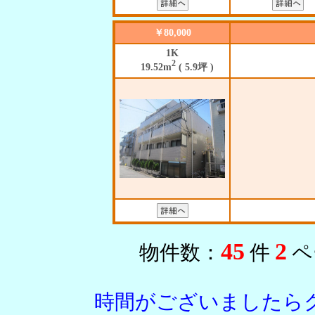
￥80,000
1K
2
19.52m
( 5.9坪 )
45
2
物件数：
件
ペ
時間がございましたらク