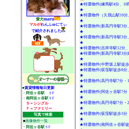
★特選物件(練馬駅4分、1
★
★特選物件（久我山駅10分
maru
愛犬
★
マルが
わんふゅにてぃ
★特選物件(新高円寺駅3
で紹介されました
★
★特選物件(新高円寺駅3
★
★特選物件(吉祥寺駅12分
★
特選物件(新高円寺駅3
★
★
特選物件(中野坂上駅徒歩
★
特選物件(荻窪駅徒歩8
★
★特選物件(高円寺駅7分・
★
■
賃貸情報毎日更新
★特選物件(阿佐ヶ谷駅7分
・
阿佐ヶ谷駅
S
F
★
・
南阿佐ヶ谷駅
S
F
★特選物件(高円寺駅7分・
Ｓ
＝
シングル
★
Ｆ
＝
ファミリー
★特選物件(荻窪駅徒歩3分
写真で検索
★
■
画像物件一覧
★特選物件(南阿佐ヶ谷駅徒
・
阿佐ヶ谷駅
S
F