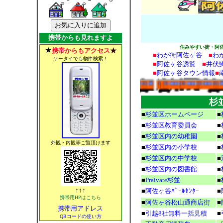
携帯からも見れますよ
住みやすい街・阿佐ヶ谷、ち
★
携帯からもアクセス
★
■
わが街
阿佐ヶ谷
■
わ
ケータイでも物件検索！
■
阿佐ヶ谷誘覧
■
井伏
■
阿佐ヶ谷タウン情報
■
杉
■
杉並区ホームページ
■
■
杉並区教育委員会
■
■
杉並区内の幼稚園
■
外観・内観等ご覧頂けます
■
杉並区内の小学校
■
■
杉並区内の中学校
■
■
杉並区内の図書館
■
■
Praivate杉並
■
↑↑↑
■
阿佐ヶ谷ﾊﾟｰﾙｾﾝﾀｰ
■
携帯用HPはこちら
■
阿佐ヶ谷松山通商店街
■
携帯用アドレス
■
引越8社無料一括見積
■
QRコードの使い方