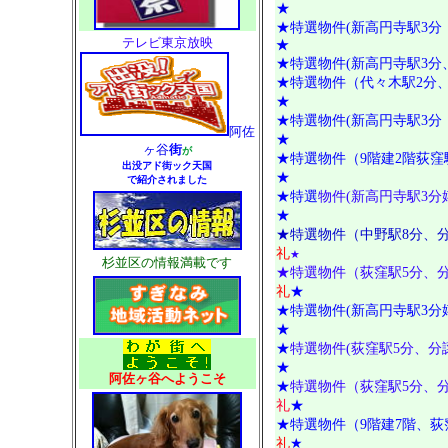
★
★特選物件(新高円寺駅3分
テレビ東京放映
★
★特選物件(新高円寺駅3分、
★特選物件（代々木駅2分
★
★特選物件(新高円寺駅3分
阿佐
★
ヶ谷
街
が
★特選物件（9階建2階荻窪
出没アド街ック天国
★
で紹介されました
★特選
物件(新高円寺駅3
★
★特選物件（中野駅8分、
礼
★
杉並区の情報満載です
★特選物件（荻窪駅5分、
礼
★
★特選物件(新高円寺駅3
★
★
特選物件(荻窪駅5分、分
★
阿佐ヶ谷へようこそ
★
特選物件（荻窪駅5分、
礼
★
★特選物件（9階建7階、荻
礼
★