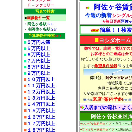
Ｆ
＝
ファミリー
阿佐ヶ谷賃
写真で検索
今週の新着
シングル
■
画像物件一覧
★
毎日更新
阿佐
・
阿佐ヶ谷駅
S
F
簡単！！検索
・
南阿佐ヶ谷駅
S
F
予算別物件検索
■
ヨシダホームズ
■
５万円未満
■
５万円以上
弊社では、訪問・電話での
お客様とのご連絡は全
■
６万円以上
お忙しいあなた様に代わって
■
７万円以上
まずは
希望条件登録
をお
■
８万円以上
■
９万円以上
弊社は、
阿佐ヶ谷駅及
■
１０万円以上
地域限定でご
■
１１万円以上
内見ご希望の際に
■
１２万円以上
大変恐縮ではございますが
■
１３万円以上
来店･案内予約
弊社は
のお客
■
１４万円以上
入居までの流れ・よく
■
１５万円以上
阿佐ヶ谷杉並区
■
１６万円以上
■
１７万円以上
●シングル単身用タイプ
･･･学生・一
■
１８万円以上
●ファミリー家族用タイプ
･･ご家族の