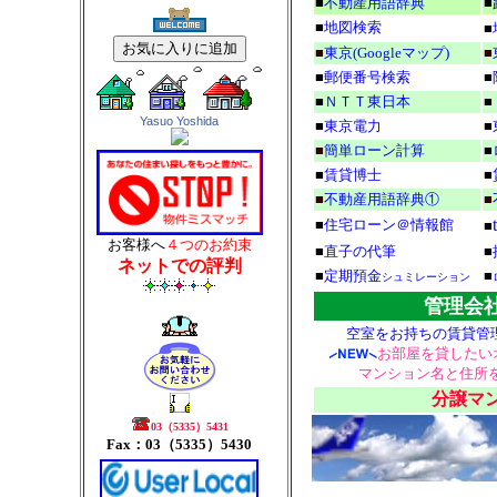
■
不動産用語辞典
■
■
地図検索
■
■
東京(Googleマップ)
■
■
郵便番号検索
■
■
ＮＴＴ東日本
■
Yasuo Yoshida
■
東京電力
■
■
簡単ローン計算
■
■
賃貸博士
■
■
不動産用語辞典①
■
■
住宅ローン＠情報館
■
お客様へ
４つのお約束
■
直子の代筆
■
ネットでの評判
■
定期預金
■
シュミレーション
管理会
空室をお持ちの賃貸管
お部屋を貸したい
マンション名と住所
分譲マ
03（5335）5431
Fax：03（5335）5430