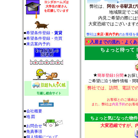
ヨシダホームズは
弊社は、
阿佐ヶ谷駅及び
大学生の皆さん
を応援しています
地域限定でご
内見ご希望の際には
大変恐縮ではございます
■
希望条件登録・
賃貸
弊社は
来店･案内予約
のお客様を優
■
希望条件登録・売買
入居までの流れ・よくある
■
来店案内予約
ちょっと待って
★
簡単登録1分間
★お探
ご希望に沿う物件情報・間
弊社では、訪問、電話で
引越し総合サイト
お客様とのご連絡は
また、弊社は
内見予約
のお客
■
会社概要
■
地 図
ちょっと気になった物件
大変恐縮ですが、
■
お問合せ
■
免責事項
■
個人情報について