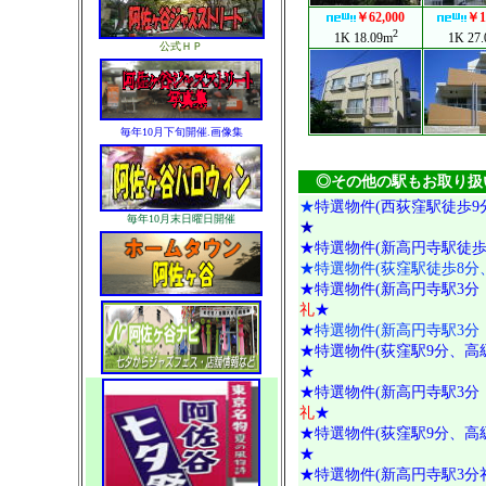
公式ＨＰ
毎年10月下旬開催.画像集
◎その他の駅もお取り扱
★
特選物件(西荻窪駅徒歩9
毎年10月末日曜日開催
★
★
特選物件(新高円寺駅徒歩
★特選物件(荻窪駅徒歩8分
★特選物件(新高円寺駅3分
礼
★
★
特選物件(新高円寺駅3分
★特選物件(荻窪駅9分、高
★
★特選物件(新高円寺駅3分
礼
★
★特選物件(荻窪駅9分、高
★
★特選物件(新高円寺駅3分