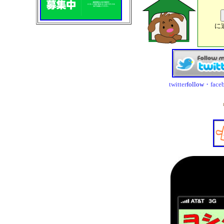
に
twitter
follow
・fa