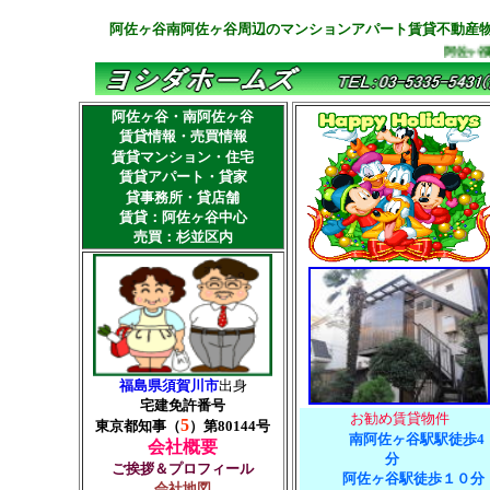
阿佐ヶ谷南阿佐ヶ谷周辺のマンションアパート賃貸不動産
阿佐ヶ谷駅南阿佐
阿佐ヶ谷
・
南阿佐ヶ谷
賃貸情報・売買情報
賃貸マンション・住宅
賃貸アパート・貸家
貸事務所・貸店舗
賃貸：阿佐ヶ谷中心
売買：杉並区内
福島県須賀川市
出身
宅建免許番号
お勧め賃貸物件
5
東京都知事（
）第80144号
南阿佐ヶ谷駅駅徒歩4
会社概要
分
ご挨拶＆プロフィール
阿佐ヶ谷駅徒歩１０分
会社地図