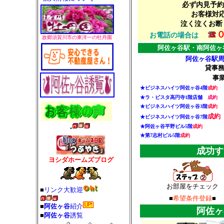
必ず内見予約を
お客様対
泣く泣くお断
０
お電話の場合は
故郷須賀川市の東洋一の牡丹園
阿佐ヶ谷駅・南阿佐ヶ
阿佐ヶ谷駅
貸事
事
★ビジネスハイツ阿佐ヶ谷4階
成約
★ラ・ビスタ高円寺1階店舗
成約
★ビジネスハイツ阿佐ヶ谷3階
成約
成約
★ビジネスハイツ阿佐ヶ谷7階
.
★阿佐ヶ谷平野ビル5階
成約
★第7志村ビル5階
成約
成功す
ヨシダホームズブログ
お部屋をチェック
■
リンク大歓迎
■
希望条件登録
■
■
阿佐ヶ谷
紹介
阿佐ヶ
■
阿佐ヶ谷
誘覧