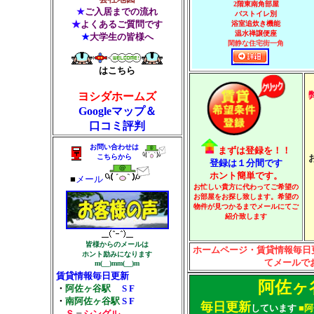
2階東南角部屋
★
ご入居までの流れ
バストイレ別
★
よくあるご質問です
浴室追炊き機能
温水禅譲便座
★
大学生の皆様へ
閑静な住宅街一角
はこちら
ヨシダホームズ
Googleマップ＆
口コミ評判
お問い合わせは
まずは登録を！！
こちらから
登録は１分間です
ホント簡単です。
■
メール
お忙しい貴方に代わってご希望の
お部屋をお探し致します。希望の
物件が見つかるまでメールにてご
紹介致します
皆様からのメールは
ホームページ・賃貸情報毎日
ホント励みになります
てメールでお
m(__)mm(__)m
賃貸情報毎日更新
阿佐ヶ
・
阿佐ヶ谷駅
S
F
・
南阿佐ヶ谷駅
S
F
毎日更新
しています
■
阿
Ｓ
＝
シングル