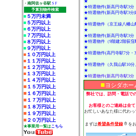
★
・
南阿佐ヶ谷駅
S
F
★特選物件(新高円寺駅3分
予算別物件検索
★特選物件(新高円寺駅3
■
５万円未満
★
■
５万円以上
★特選物件（京王線八幡山
■
６万円以上
★
■
７万円以上
★特選物件(新高円寺駅3分
★特選物件（9階建2階荻窪
■
８万円以上
★
■
９万円以上
★特選物件(高円寺駅7分・
■
１０万円以上
★
■
１１万円以上
★
特選物件（久我山駅10分
■
１２万円以上
★
■
１３万円以上
★
特選物件(新高円寺駅3分
■
１４万円以上
■
ヨシダホーム
■
１５万円以上
■
１６万円以上
弊社では、訪問・電話で
■
１７万円以上
お客様とのご連絡は全て
■
１８万円以上
お忙しいあなた様に代わっ
■
１９万円以上
■
２０万円以上
まずは
希望条件登録
を
★事業用一覧は
こちら