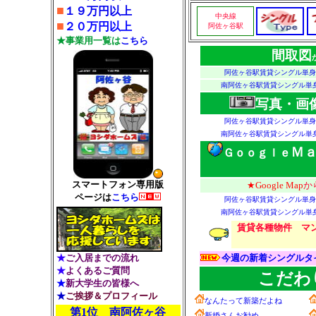
■
１９万円以上
中央線
■
２０万円以上
阿佐ヶ谷駅
★事業用一覧は
こちら
間取図
阿佐ヶ谷駅賃貸シングル単身
南阿佐ヶ谷駅賃貸シングル単
写真・画
阿佐ヶ谷駅賃貸シングル単身
南阿佐ヶ谷駅賃貸シングル単
Ｍ
Ｇｏｏｇｌｅ
スマートフォン専用版
★Google Map
か
ページは
こちら
阿佐ヶ谷駅賃貸シングル単身
南阿佐ヶ谷駅賃貸シングル単
賃貸各種物件
マ
★
ご入居までの流れ
今週の新着シングルタ
★
よくあるご質問
こだわ
★
新大学生の皆様へ
★
ご挨拶＆プロフィール
なんたって新築だよね
第1位 南阿佐ヶ谷
新婚さんお勧め