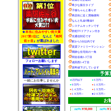
希少な振分タイプ
子猫ちゃんと暮らす
商店街に近く買物便利
なんと礼金0敷金0
システムキッチンです
防犯TVドアフォン付き
★
本当に住みやすい街大賞
2017第1位
に なんと『
南阿
光通信対応です
佐ヶ谷
』が選ばれました
駅から5分以内です
賃貸ファミリーマンション
閑静な住宅街の一角
阿佐谷南1-3丁目
フォローお願いします
成田西1-4丁目
賃料値下げしています
予算
一緒にお仕事しませんか
■
5万円以下
■
５万円～
■
９万円～
■
１０万円～
■
１４万円～
■
１５万円～
■
１９万円～
■
２０万円～
お